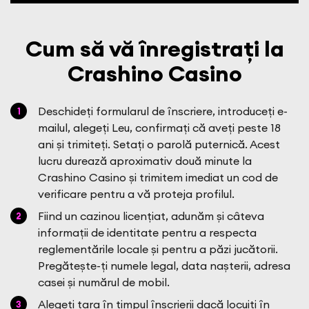
Cum să vă înregistrați la
Crashino Casino
Deschideți formularul de înscriere, introduceți e-
mailul, alegeți Leu, confirmați că aveți peste 18
ani și trimiteți. Setați o parolă puternică. Acest
lucru durează aproximativ două minute la
Crashino Casino și trimitem imediat un cod de
verificare pentru a vă proteja profilul.
Fiind un cazinou licențiat, adunăm și câteva
informații de identitate pentru a respecta
reglementările locale și pentru a păzi jucătorii.
Pregătește-ți numele legal, data nașterii, adresa
casei și numărul de mobil.
Alegeți țara în timpul înscrierii dacă locuiți în