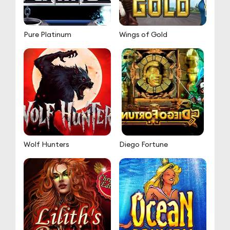
Pentru a obține mai multe coduri
Joaca Pe Android, Ios, Și Alte Dispozitive
Pure Platinum
Wings of Gold
Android și iOS Configurații rapide
Sfaturi de performanță mobilă
Deveniți un vip
Niveluri Vip Și Beneficii La O Privire
Cum să avansezi în programul Vip
Wolf Hunters
Zhao Cai Jin Bao
Plăți sigure și protecție a jucătorilor
Cele mai bune practici de securitate
Joc responsabil la Crashino Casino
Instrumente disponibile
Lista de verificare pentru configurare, siguranță și