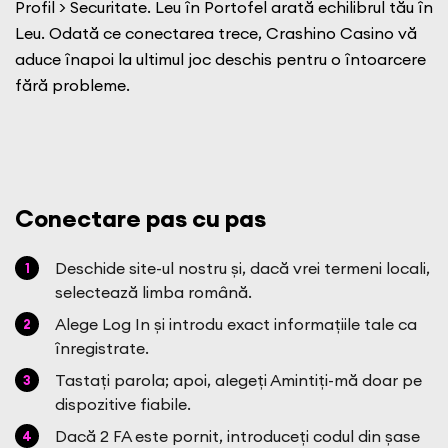
Profil > Securitate. Leu în Portofel arată echilibrul tău în
Leu. Odată ce conectarea trece, Crashino Casino vă
aduce înapoi la ultimul joc deschis pentru o întoarcere
fără probleme.
Conectare pas cu pas
Deschide site-ul nostru și, dacă vrei termeni locali,
selectează limba română.
Alege Log In și introdu exact informațiile tale ca
înregistrate.
Tastați parola; apoi, alegeți Amintiți-mă doar pe
dispozitive fiabile.
Dacă 2 FA este pornit, introduceți codul din șase