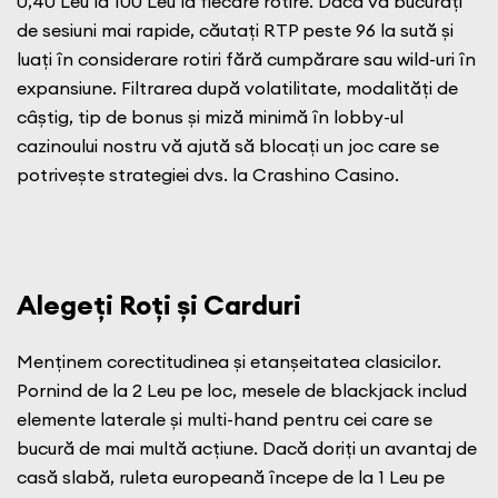
0,40 Leu la 100 Leu la fiecare rotire. Dacă vă bucurați
de sesiuni mai rapide, căutați RTP peste 96 la sută și
luați în considerare rotiri fără cumpărare sau wild-uri în
expansiune. Filtrarea după volatilitate, modalități de
câștig, tip de bonus și miză minimă în lobby-ul
cazinoului nostru vă ajută să blocați un joc care se
potrivește strategiei dvs. la Crashino Casino.
Alegeți Roți și Carduri
Menținem corectitudinea și etanșeitatea clasicilor.
Pornind de la 2 Leu pe loc, mesele de blackjack includ
elemente laterale şi multi-hand pentru cei care se
bucură de mai multă acţiune. Dacă doriți un avantaj de
casă slabă, ruleta europeană începe de la 1 Leu pe