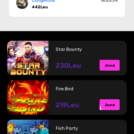
DangeRose
16:53:34
442Leu
Star Bounty
230Leu
Juca
Fire Bird
219Leu
Juca
Fish Party