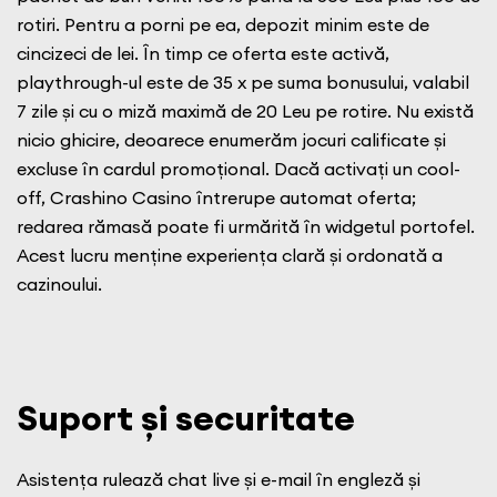
rotiri. Pentru a porni pe ea, depozit minim este de
cincizeci de lei. În timp ce oferta este activă,
playthrough-ul este de 35 x pe suma bonusului, valabil
7 zile și cu o miză maximă de 20 Leu pe rotire. Nu există
nicio ghicire, deoarece enumerăm jocuri calificate și
excluse în cardul promoțional. Dacă activați un cool-
off, Crashino Casino întrerupe automat oferta;
redarea rămasă poate fi urmărită în widgetul portofel.
Acest lucru menține experiența clară și ordonată a
cazinoului.
Suport și securitate
Asistența rulează chat live și e-mail în engleză și