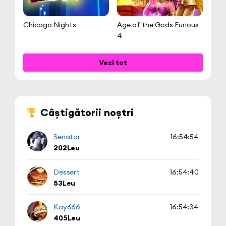
Chicago Nights
Age of the Gods Furious
4
Vezi tot
Câștigătorii noștri
Senator
16:54:54
202Leu
Dessert
16:54:40
53Leu
Kay666
16:54:34
405Leu