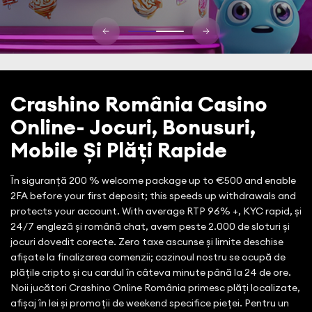
Crashino România Casino
Online- Jocuri, Bonusuri,
Mobile Și Plăți Rapide
În siguranță 200 % welcome package up to €500 and enable
2FA before your first deposit; this speeds up withdrawals and
protects your account. With average RTP 96% +, KYC rapid, și
24/7 engleză și română chat, avem peste 2.000 de sloturi și
jocuri dovedit corecte. Zero taxe ascunse și limite deschise
afișate la finalizarea comenzii; cazinoul nostru se ocupă de
plățile cripto și cu cardul în câteva minute până la 24 de ore.
Noii jucători Crashino Online România primesc plăți localizate,
afișaj în lei și promoții de weekend specifice pieței. Pentru un