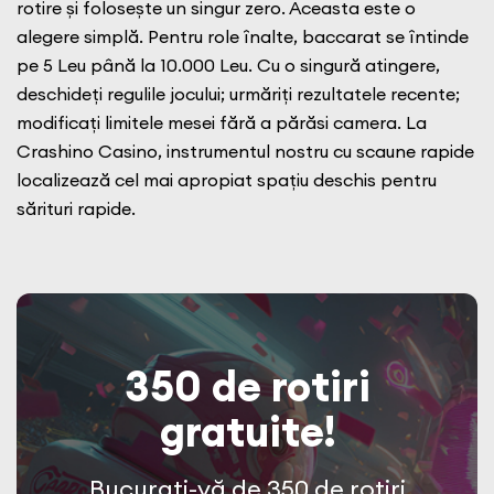
rotire și folosește un singur zero. Aceasta este o
alegere simplă. Pentru role înalte, baccarat se întinde
pe 5 Leu până la 10.000 Leu. Cu o singură atingere,
deschideți regulile jocului; urmăriți rezultatele recente;
modificați limitele mesei fără a părăsi camera. La
Crashino Casino, instrumentul nostru cu scaune rapide
localizează cel mai apropiat spațiu deschis pentru
sărituri rapide.
350 de rotiri
gratuite!
Bucurați-vă de 350 de rotiri