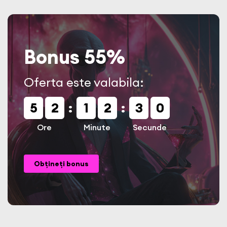
Bonus 55%
Oferta este valabila:
5
2
1
2
2
8
Ore
Minute
Secunde
Obțineți bonus