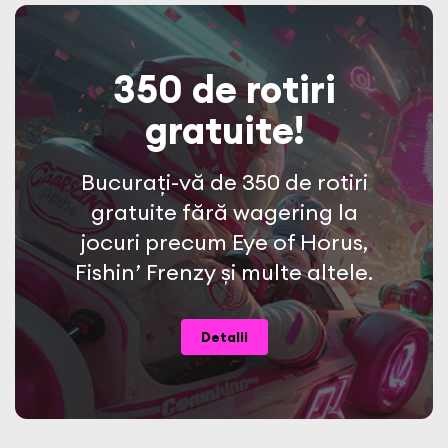
350 de rotiri
gratuite!
Bucurați-vă de 350 de rotiri
gratuite fără wagering la
jocuri precum Eye of Horus,
Fishin’ Frenzy și multe altele.
Detalii