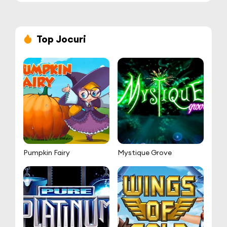
Sfaturi pentru o înscriere fără probleme
Cum Să Te Autentifici Pentru Jucătorii Români
Top Jocuri
Conectare pas cu pas
Explorați Tone De Jocuri La Crashino Casino:
Sloturi, Mese, Și Dealeri Live
Alegeți Roți și Carduri
Repere live ale dealerilor
Sfaturi pentru gameplay
Pumpkin Fairy
Mystique Grove
Rotiri gratuite, Cashback, Și turnee
Coduri promoționale la Crashino Casino
Cum să răscumpărați un cod
Orientări importante