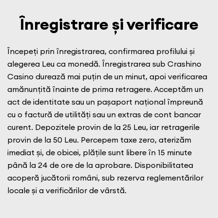
Înregistrare și verificare
Începeți prin înregistrarea, confirmarea profilului și
alegerea Leu ca monedă. Înregistrarea sub Crashino
Casino durează mai puțin de un minut, apoi verificarea
amănunțită înainte de prima retragere. Acceptăm un
act de identitate sau un pașaport național împreună
cu o factură de utilități sau un extras de cont bancar
curent. Depozitele provin de la 25 Leu, iar retragerile
provin de la 50 Leu. Percepem taxe zero, aterizăm
imediat și, de obicei, plățile sunt libere în 15 minute
până la 24 de ore de la aprobare. Disponibilitatea
acoperă jucătorii români, sub rezerva reglementărilor
locale și a verificărilor de vârstă.